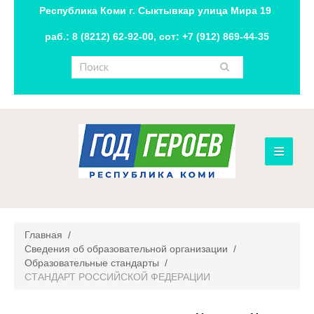
Республика Коми г. Сыктывкар улица Мира 19
раб.: 8 (8212) 62-92-00, сот: +7 (912) 869-44-35
≡
Главная
Сведения об образовательной организации
Главная
/
Новости
Сведения об образовательной организации
/
Образовательные стандарты
/
СТАНДАРТ РОССИЙСКОЙ ФЕДЕРАЦИИ
Контакты