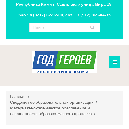
Республика Коми г. Сыктывкар улица Мира 19
раб.: 8 (8212) 62-92-00, сот: +7 (912) 869-44-35
≡
Главная
Сведения об образовательной организации
Главная
/
Новости
Сведения об образовательной организации
/
Материально-техническое обеспечение и
оснащенность образовательного процесса
Контакты
/